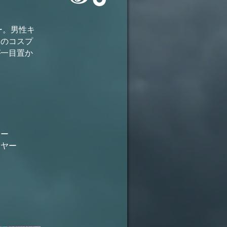
ー。男性キ
品のコスプ
が一目置か
ヤー
イヤー