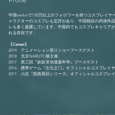
Profile
​中国weiboで130万以上のフォロワーを持つコスプレイヤ
ャラクターのコスプレも定評があり、中国独自の武侠作
レも多く披露しています。中国内でもコスプレキャリア
れる存在です。
【
Career
】
2019 アニメーション巡りショー
ブースゲスト
2018 北京NARUTO展主催
2017 第三回『妖妖灵动漫嘉年华』
ブースゲスト
2016 携帯ゲーム『次元之门』オフィシャルコスプレイ
2011 小説『陌路莫回シリーズ』オフィシャルコスプレ